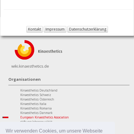
Kontakt
Impressum
Datenschutzerklärung
wiki.kinaesthetics.de
Organisationen
Kinaesthetics Deutschland
Kinaesthetics Schweiz
Kinaesthetics Österreich
Kinaesthetics Italia
Kinaesthetics Romania
Kinaesthetics Danmark
European Kinaesthetics Association
stiftung lebensqualität
Programme
Wir verwenden Cookies, um unsere Webseite