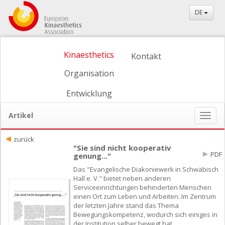
DE
Kinaesthetics
Kontakt
Organisation
Entwicklung
Artikel
Naviga
ein-/
zurück
"Sie sind nicht kooperativ
PDF
genung..."
Das "Evangelische Diakoniewerk in Schwäbisch
Hall e. V." bietet neben anderen
Serviceeinrichtungen behinderten Menschen
einen Ort zum Leben und Arbeiten. Im Zentrum
der letzten Jahre stand das Thema
Bewegungskompetenz, wodurch sich einiges in
der Institution selber bewegt hat.