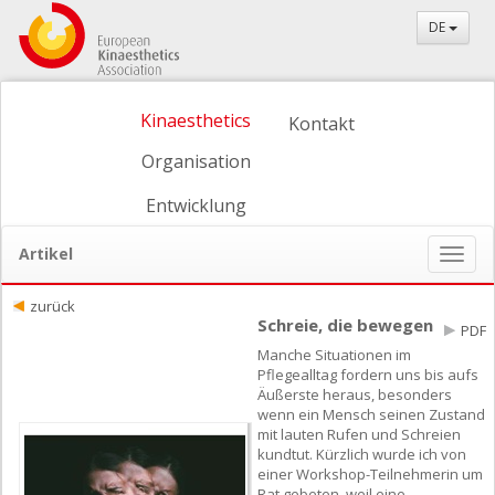
DE
Kinaesthetics
Kontakt
Organisation
Entwicklung
Artikel
Naviga
ein-/
zurück
Schreie, die bewegen
PDF
Manche Situationen im
Pflegealltag fordern uns bis aufs
Äußerste heraus, besonders
wenn ein Mensch seinen Zustand
mit lauten Rufen und Schreien
kundtut. Kürzlich wurde ich von
einer Workshop-Teilnehmerin um
Rat gebeten, weil eine