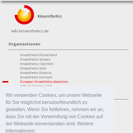
wiki.kinaesthetics.de
Organisationen
Kinaesthetics Deutschland
Kinaesthetics Schweiz
Kinaesthetics Österreich
Kinaesthetics Italia
Kinaesthetics Romania
Kinaesthetics Danmark
European Kinaesthetics Association
stiftung lebensqualität
Programme
Wir verwenden Cookies, um unsere Webseite
für Sie möglichst benutzerfreundlich zu
personaler Bereich
Kinaesthetics Lebensqualität im Alter
gestalten. Wenn Sie fortfahren, nehmen wir an,
Kinaesthetics Gesundheit am Arbeitsplatz
dass Sie mit der Verwendung von Cookies auf
Kinaesthetics Kreatives Lernen
professionaler Bereich
der Webseite einverstanden sind. Weitere
Kinaesthetics in der Pflege
Informationen:
Kinaesthetics Pflegende Angehörige