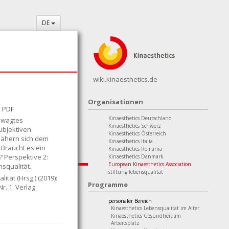
DE
wiki.kinaesthetics.de
Organisationen
PDF
Kinaesthetics Deutschland
gewagtes
Kinaesthetics Schweiz
ubjektiven
Kinaesthetics Österreich
nähern sich dem
Kinaesthetics Italia
 Braucht es ein
Kinaesthetics Romania
 Perspektive 2:
Kinaesthetics Danmark
European Kinaesthetics Association
squalität.
stiftung lebensqualität
lität (Hrsg.) (2019):
Programme
r. 1: Verlag
personaler Bereich
Kinaesthetics Lebensqualität im Alter
Kinaesthetics Gesundheit am
Arbeitsplatz