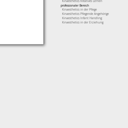
Kinaesthetics Kreatives Lernen
professionaler Bereich
Kinaesthetics in der Pflege
Kinaesthetics Pflegende Angehörige
Kinaesthetics Infant Handling
Kinaesthetics in der Erziehung