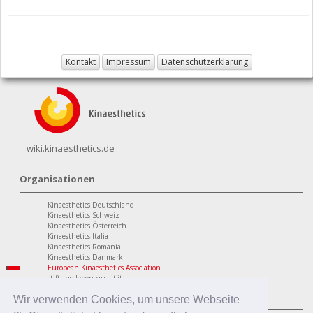
Kontakt
Impressum
Datenschutzerklärung
wiki.kinaesthetics.de
Organisationen
Kinaesthetics Deutschland
Kinaesthetics Schweiz
Kinaesthetics Österreich
Kinaesthetics Italia
Kinaesthetics Romania
Kinaesthetics Danmark
European Kinaesthetics Association
stiftung lebensqualität
Programme
Wir verwenden Cookies, um unsere Webseite