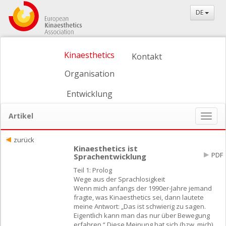
DE
Kinaesthetics
Kontakt
Organisation
Entwicklung
Artikel
Naviga
ein-/
zurück
Kinaesthetics ist
PDF
Sprachentwicklung
Teil 1: Prolog
Wege aus der Sprachlosigkeit
Wenn mich anfangs der 1990er-Jahre jemand
fragte, was Kinaesthetics sei, dann lautete
meine Antwort: „Das ist schwierig zu sagen.
Eigentlich kann man das nur über Bewegung
erfahren.“ Diese Meinung hat sich (bzw. mich)